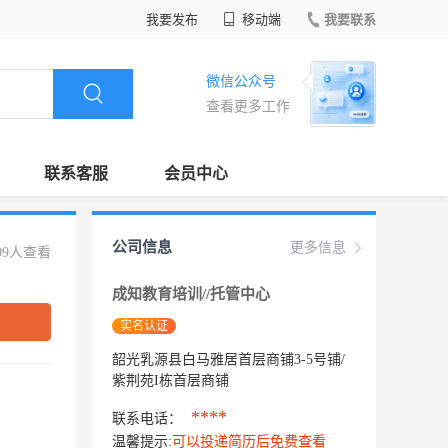
我要发布
移动端
我要联系
微信公众号
查看更多工作
联系客服
会员中心
公司信息
更多信息
09人查看
成知教育培训//托管中心
实名认证
韶光乳源县白马雅居首层商铺3-5号铺/
紫荆苑I栋首层商铺
****
联系电话：
温馨提示:
可以投递简历后免费查看