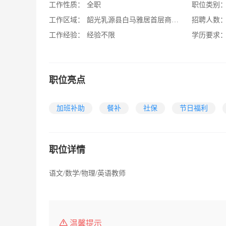
工作性质：
全职
职位类别
工作区域：
韶光乳源县白马雅居首层商铺3-5号铺/紫荆苑I栋首层商铺
招聘人数
工作经验：
经验不限
学历要求
职位亮点
加班补助
餐补
社保
节日福利
职位详情
语文/数学/物理/英语教师
温馨提示