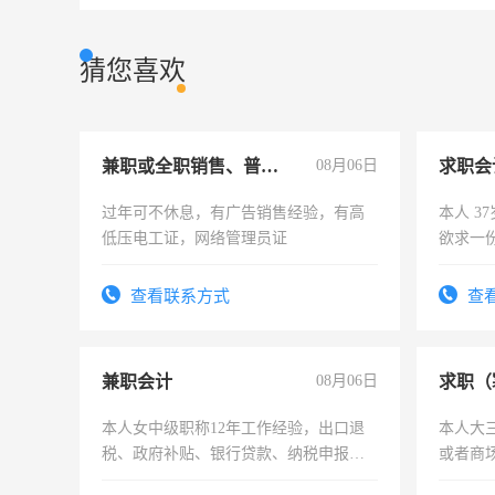
猜您喜欢
兼职或全职销售、普工、维修
08月06日
求职会
过年可不休息，有广告销售经验，有高
本人 3
低压电工证，网络管理员证
欲求一
计证
查看联系方式
查
兼职会计
08月06日
求职（
本人女中级职称12年工作经验，出口退
本人大
税、政府补贴、银行贷款、纳税申报、
或者商
为各类公司策划，设建新账，理乱账业