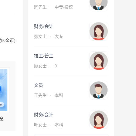
辉先生
·
中专/技校
财务/会计
张女士
·
大专
80金币)
技工/普工
廖女士
·
0
文员
王先生
·
本科
财务/会计
息
叶女士
·
本科