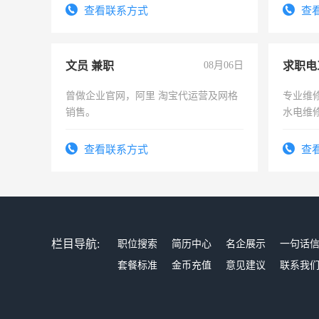
务，财务咨询等业务。欲求兼职会计工
查看联系方式
查
作
文员 兼职
08月06日
求职电
曾做企业官网，阿里 淘宝代运营及网格
专业维
销售。
水电维
查看联系方式
查
栏目导航:
职位搜索
简历中心
名企展示
一句话
套餐标准
金币充值
意见建议
联系我