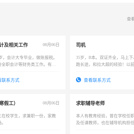
查
计及相关工作
08月06日
司机
7岁，会计大专毕业，做账报税。
35岁，B本。双证齐全，马上下
份全职会计等财务类工作。有会
跑长途，和拉大超的经验！以
六，渣土车
看联系方式
查看联系方式
寒假工）
08月06日
求职辅导老师
三在校学生，求兼职一份，家教
本人有教育经验，曾在学校任
场。
及任课教师，也在辅导机构担
师，求周一至周五辅导老师的