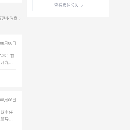
查看更多简历
看更多信息
08月06日
A本！有
前开九米
08月06日
职班主任
任辅导教
工作