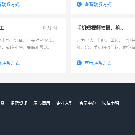
看联系方式
查看联系方式
工
08月06日
手机短视频拍摄、剪辑、抖音快手
修电路，灯具，开关插座安装，
可为个人、门店、单位、企业
修，故障排除，兼职和零活。
频，培训手机拍摄剪辑，教你
可为个人、门店、单位、企业
频，培训手机拍摄剪辑，教你
看联系方式
查看联系方式
音！你也可以成为拍摄达人！
成为拍摄达人！
信息
招聘资讯
发布简历
企业入驻
会员中心
法律申明
们